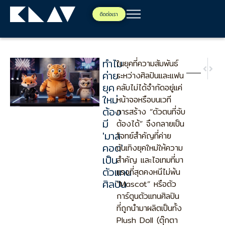
ติดต่อเรา
ทำไม
ในยุคที่ความสัมพันธ์
NEX
PRE
ค่าย
ระหว่างศิลปินและแฟน
เพิ่มมู
จัดงานอ
ยุค
คลับไม่ได้จำกัดอยู่แค่
ใหม่
หน้าจอหรือบนเวที
ต้อง
การสร้าง “ตัวตนที่จับ
มี
ต้องได้” จึงกลายเป็น
'มาส
โจทย์สำคัญที่ค่าย
คอต'
บันเทิงยุคใหม่ให้ความ
เป็น
สำคัญ และไอเทมที่มา
ตัวแทน
แรงที่สุดคงหนีไม่พ้น
ศิลปิน
“Mascot” หรือตัว
การ์ตูนตัวแทนศิลปิน
ที่ถูกนำมาผลิตเป็นทั้ง
Plush Doll (ตุ๊กตา