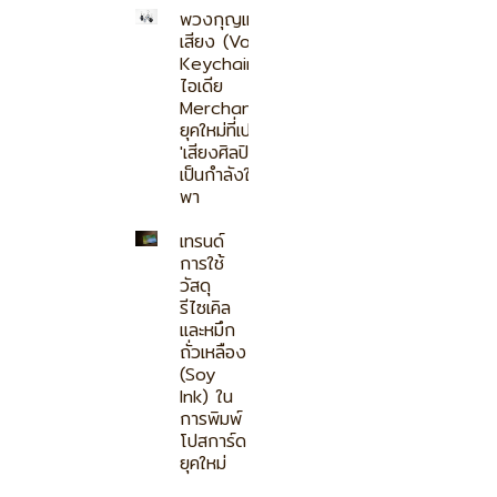
พวงกุญแจอัด
เสียง (Voice
Keychain)
ไอเดีย
Merchandise
ยุคใหม่ที่เปลี่ยน
'เสียงศิลปิน' ให้
เป็นกำลังใจพก
พา
เทรนด์
การใช้
วัสดุ
รีไซเคิล
และหมึก
ถั่วเหลือง
(Soy
Ink) ใน
การพิมพ์
โปสการ์ด
ยุคใหม่