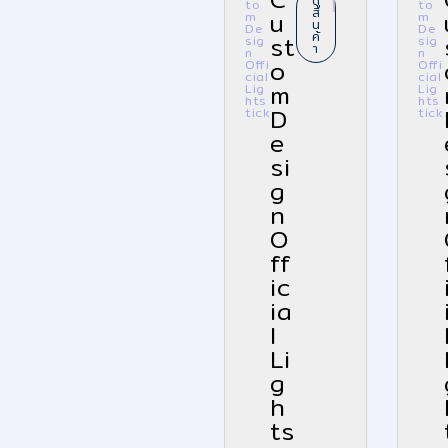
ดู
to
to
สิ
u
m
m
น
De
De
ค้
st
sig
sig
า
n
n
o
Offi
Offi
cial
cial
m
Lig
Lig
hts
hts
D
tick
tick
e
si
g
n
O
ff
ic
ia
l
Li
g
h
ts