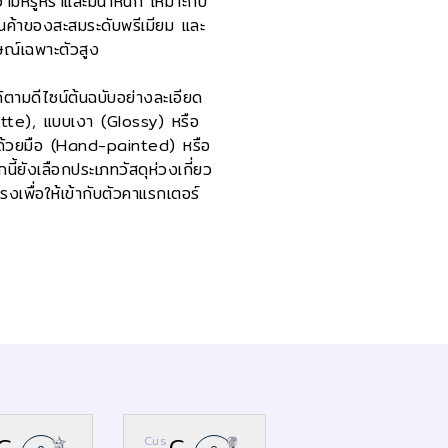
ามหรูหราและมีน้ำหนัก เหมาะกับ
ินค้าของสะสมระดับพรีเมียม และ
ษณ์เฉพาะตัวสูง
้ตามดีไซน์ต้นฉบับอย่างละเอียด
(Matte), แบบเงา (Glossy) หรือ
ีด้วยมือ (Hand-painted) หรือ
ี้ยังเลือกประเภทวัสดุห่วงเกี่ยว
เพื่อให้เข้ากับตัวคาแรกเตอร์
C
C
Cus