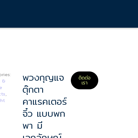
พวงกุญแจ
ries:
ติดต่อ
c &
เรา
ตุ๊กตา
ne
cts
,
คาแรคเตอร์
ght
จิ๋ว แบบพก
พา มี
เอกลักษณ์