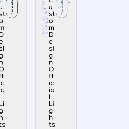
ดู
ดู
to
สิ
สิ
u
u
m
น
น
De
ค้
ค้
st
st
sig
า
า
n
o
o
Offi
cial
m
m
Lig
hts
D
D
tick
e
e
si
si
g
g
n
n
O
O
ff
ff
ic
ic
ia
ia
l
l
Li
Li
g
g
h
h
ts
ts