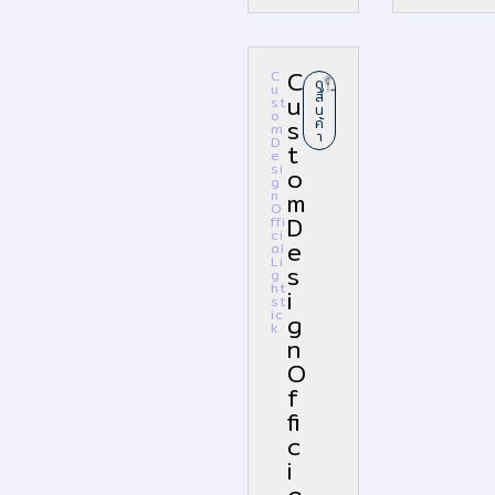
C
C
ดู
u
สิ
u
st
น
o
s
ค้
m
า
D
t
e
si
o
g
n
m
O
D
ffi
ci
e
al
Li
s
g
ht
i
st
ic
g
k
n
O
f
fi
c
i